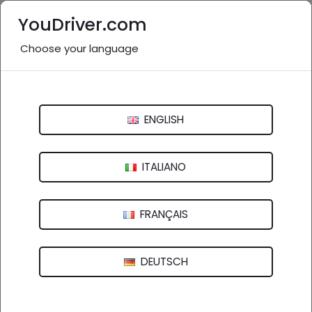
YouDriver.com
Choose your language
Gommista vicino a me:
Cosenza e provincia
ENGLISH
Italia
>
Calabria
Catanzaro
Cosenza
Crotone
ITALIANO
Reggio Calabria
Vibo Valentia
FRANÇAIS
55 aziende in provincia
nel settore "Gommista"
DEUTSCH
(
)
vedi altro