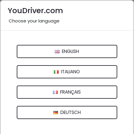
YouDriver.com
Choose your language
Gommista vicino a me:
Crotone e provincia
ENGLISH
Italia
>
Calabria
Catanzaro
Cosenza
Crotone
ITALIANO
Reggio Calabria
Vibo Valentia
FRANÇAIS
12 aziende in provincia
nel settore "Gommista"
DEUTSCH
(
)
vedi altro