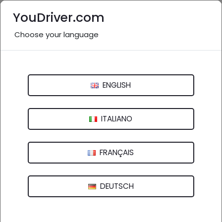
YouDriver.com
Choose your language
Officine e professionisti della
regione Emilia-Romagna
ENGLISH
Italia
>
Emilia-Romagna
Bologna
Ferrara
Forlì-Cesena
Modena
ITALIANO
Parma
Piacenza
Ravenna
Reggio Emilia
FRANÇAIS
Rimini
DEUTSCH
Aziende in evidenza