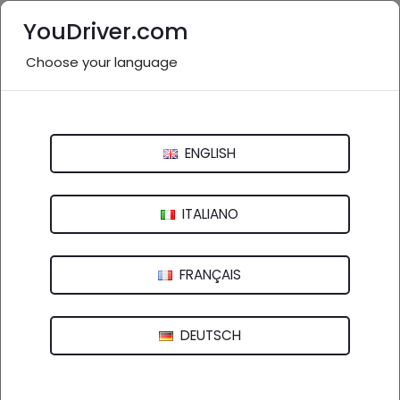
YouDriver.com
Choose your language
Elettrauto vicino a me: Rimini e
provincia
ENGLISH
Italia
>
Emilia-Romagna
Bologna
Ferrara
Forlì-Cesena
Modena
ITALIANO
Parma
Piacenza
Ravenna
Reggio Emilia
FRANÇAIS
Rimini
DEUTSCH
26 aziende in provincia
nel settore "Elettrauto"
(
)
vedi altro