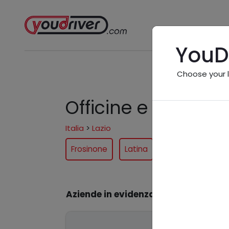
YouD
Choose your 
Officine e professi
Italia
>
Lazio
Frosinone
Latina
Rieti
Roma
Aziende in evidenza
TEAM GI
Via Monte