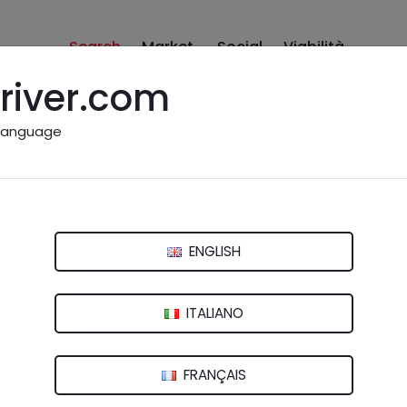
Search
Market
Social
Viabilità
river.com
language
onisti della regione Lazio
ENGLISH
Viterbo
ITALIANO
FRANÇAIS
ORDANTECH S.R.L.S.
 Grappa, 31 - 00015 Monterotondo (RM)