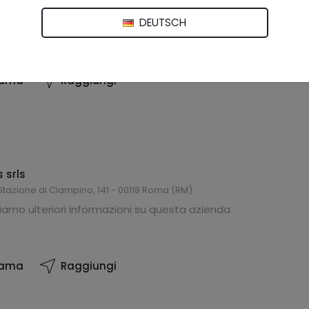
DEUTSCH
iama
Raggiungi
 srls
 Stazione di Ciampino, 141 - 00118 Roma (RM)
amo ulteriori informazioni su questa azienda
iama
Raggiungi