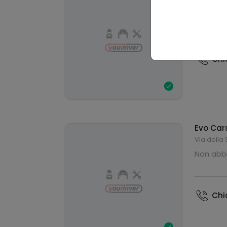
Ch
Evo Cars
Via della
Non abbi
Ch