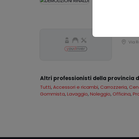
DEMOLIZIONI RINA
Via Rocchetta, 1
Nuova D
Via R
Altri professionisti della provincia
Tutti
,
Accessori e ricambi
,
Carrozzeria
,
Cent
Gommista
,
Lavaggio
,
Noleggio
,
Officina
,
Pr