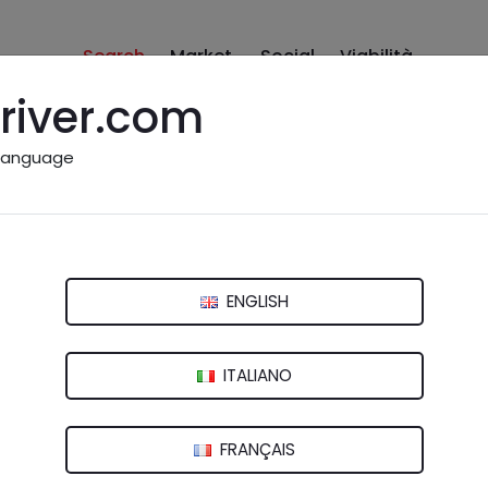
Search
Market
Social
Viabilità
river.com
language
o a me: Savona e provinci
ENGLISH
vona
ITALIANO
emolizione"
FRANÇAIS