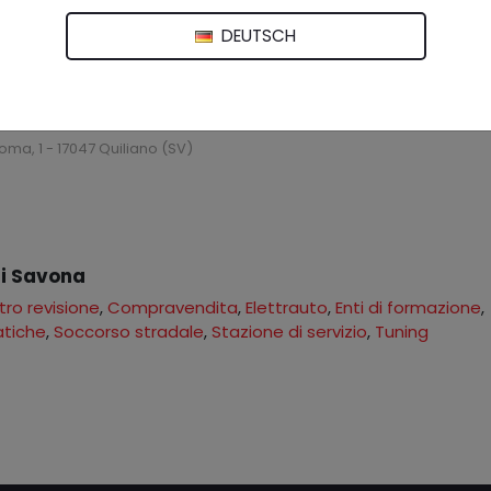
LDI
 - 17056 Cengio (SV)
DEUTSCH
emolizione
oma, 1 - 17047 Quiliano (SV)
 di Savona
ro revisione
,
Compravendita
,
Elettrauto
,
Enti di formazione
,
atiche
,
Soccorso stradale
,
Stazione di servizio
,
Tuning