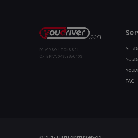
Serv
YouDr
DRIVER SOLUTIONS S.R.L.
C.F. E P.IVA 04359850403
YouDr
YouDr
FAQ
© 2026 Tutti i diritti riservati