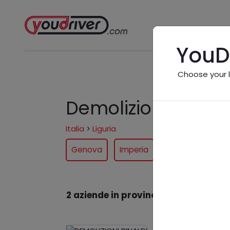
YouD
Choose your 
Demolizione vicin
Italia
>
Liguria
Genova
Imperia
La Spezia
Sa
2 aziende in provincia
nel settore "D