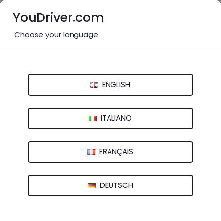
YouDriver.com
Choose your language
Stazione di servizio vicino a
me: Savona e provincia
ENGLISH
Italia
>
Liguria
Genova
Imperia
La Spezia
Savona
ITALIANO
FRANÇAIS
5 aziende in provincia
nel settore "Stazione di
servizio" (
)
vedi altro
DEUTSCH
Batterie auto - Stazione di servizio IP