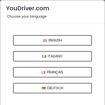
YouDriver.com
Choose your language
Stazione di servizio - Regione
Marche
ENGLISH
Italia
>
Marche
Ancona
Ascoli Piceno
Fermo
Macerata
ITALIANO
Pesaro e Urbino
FRANÇAIS
Aziende in evidenza
DEUTSCH
Autofficina Epocar Di Carlini Mauro