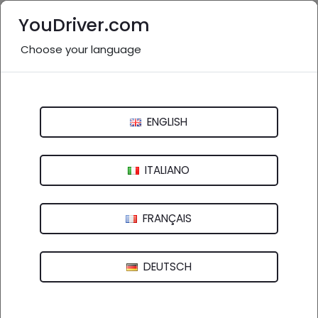
YouDriver.com
Choose your language
Compravendita vicino a me:
Medio Campidano e provincia
ENGLISH
Italia
>
Sardegna
Cagliari
Carbonia-Iglesias
ITALIANO
Medio Campidano
Nuoro
Ogliastra
FRANÇAIS
Olbia-Tempio
Oristano
Sassari
DEUTSCH
Nessuna azienda