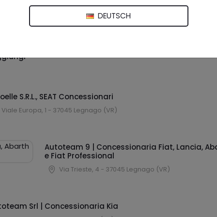
DEUTSCH
giungi
oelle S.R.L., SEAT Concessionari
Viale Europa, 1 - 37045 Legnago (VR)
Autoteam 9 | Concessionaria Fiat, Lancia, Ab
e Fiat Professional
Via Trieste, 4 - 37045 Legnago (VR)
toteam Srl | Concessionaria Kia