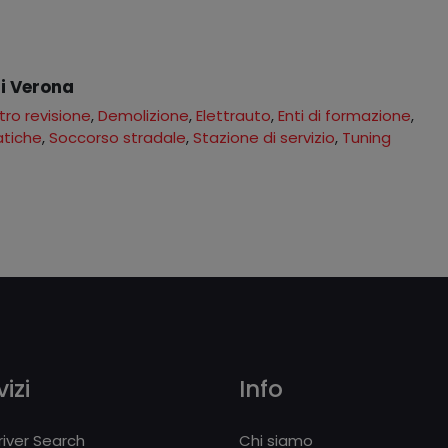
di Verona
ro revisione
,
Demolizione
,
Elettrauto
,
Enti di formazione
,
atiche
,
Soccorso stradale
,
Stazione di servizio
,
Tuning
izi
Info
iver Search
Chi siamo