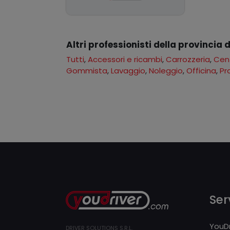
Altri professionisti della provincia 
Tutti
,
Accessori e ricambi
,
Carrozzeria
,
Cent
Gommista
,
Lavaggio
,
Noleggio
,
Officina
,
Pr
Serv
YouDr
DRIVER SOLUTIONS S.R.L.