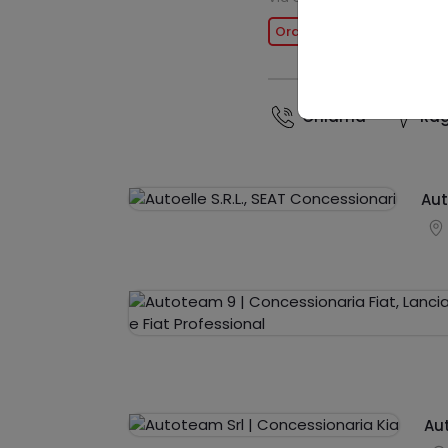
Ora chiuso
Chiama
Rag
Aut
Au