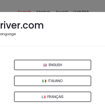
Search
Market
Social
Viabilità
river.com
language
ino a me: Verona e provi
ENGLISH
so
Venezia
Verona
Vicenza
ITALIANO
Compravendita" (
)
vedi altro
FRANÇAIS
l
7131 Verona (VR)