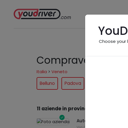
YouD
Choose your 
Compravendita vic
Italia
>
Veneto
Belluno
Padova
Rovigo
Trevi
11 aziende in provincia
nel settore "
Autoprestige Service Sr
Via Cesare Betteloni, 17 - 3