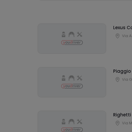
Lexus C
Via A
Piaggio
Via G
Righett
Via M