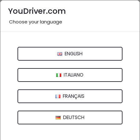
YouDriver.com
Choose your language
Gommista vicino a me: Verona
e provincia
ENGLISH
Italia
>
Veneto
Belluno
Padova
Rovigo
Treviso
ITALIANO
Venezia
Verona
Vicenza
FRANÇAIS
73 aziende in provincia
nel settore "Gommista"
DEUTSCH
(
)
vedi altro