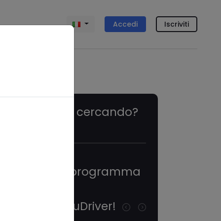
Accedi
Iscriviti
Cosa stai cercando?
Eventi in programma
Scopri YouDriver!