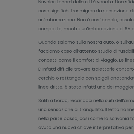
Nuvolari Lenard della città veneta. Una sfid
cosa significhi trasmigrare la sensazione di
un’imbarcazione. Non è così banale, assol
compatto, mentre un’imbarcazione di 65 pi
Quando saliamo sulla nostra auto, o sull’a
facciamo caso all’attento studio di “usabil
concetti come il comfort di viaggio. Le line
E’ infatti difficile trovare traiettorie contor
cerchio o rettangolo con spigoli arrotonda
linee dritte, è stato infatti uno dei maggio
Saliti a bordo, recandoci nella suiti dell
una sensazione di tranquillità. Il letto ha 
nella parte bassa, così come la scrivania fa 
avuto una nuova chiave interpretativa per 