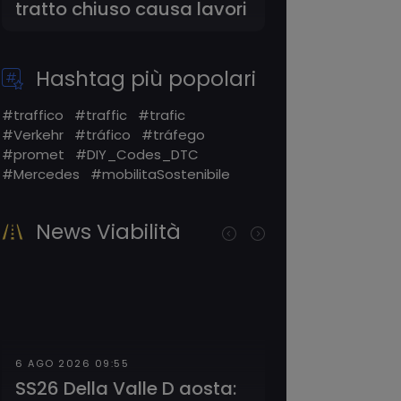
ratto chiuso causa lavori
rallentato
Hashtag più popolari
#traffico
#traffic
#trafic
#Verkehr
#tráfico
#tráfego
#promet
#DIY_Codes_DTC
#Mercedes
#mobilitaSostenibile
News Viabilità
6 AGO 2026 09:55
6 AGO 2026 09:47
SS26 Della Valle D aosta:
SS68 Di Val Ceci