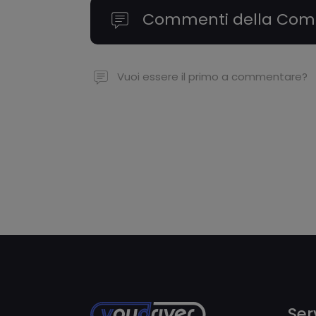
Commenti della Com
Vuoi essere il primo a commentare?
Serv