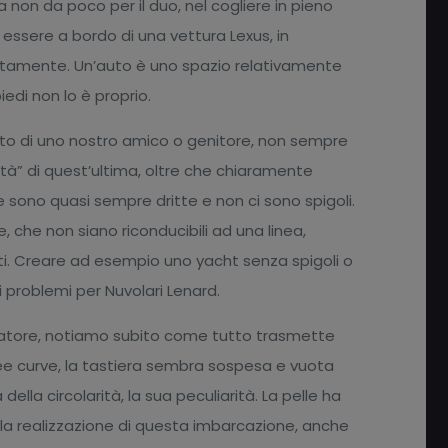
a non da poco per il duo, nel cogliere in pieno
t
 essere a bordo di una vettura Lexus, in
utamente. Un’auto è uno spazio relativamente
edi non lo è proprio.
uto di uno nostro amico o genitore, non sempre
ità” di quest’ultima, oltre che chiaramente
e sono quasi sempre dritte e non ci sono spigoli.
te, che non siano riconducibili ad una linea,
ti. Creare ad esempio uno yacht senza spigoli o
ri problemi per Nuvolari Lenard.
’armatore, notiamo subito come tutto trasmette
linee curve, la tastiera sembra sospesa e vuota
della circolarità, la sua peculiarità. La pelle ha
la realizzazione di questa imbarcazione, anche