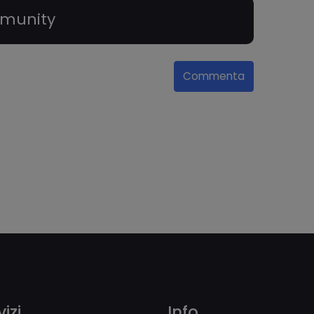
munity
Commenta
izi
Info