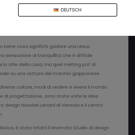
DEUTSCH
l Boat Show 2019, ha riscontrato notevole
usività e nessuna linea dritta o spigoli,
G
i
o bene cosa significhi guidare una Lexus.
Y
a sensazione di tranquillità che è difficile
i lo stile della casa, ma quel melting pot di
 sale su una vettura del marchio giapponese.
iverse culture, modi di vedere e vivere il mondo.
se di progettazione, sono state unite le idee
ro design Nuvolari Lenard di Venezia e il centro
n.
3
listica, è stato infatti il rinomato Studio di design
S