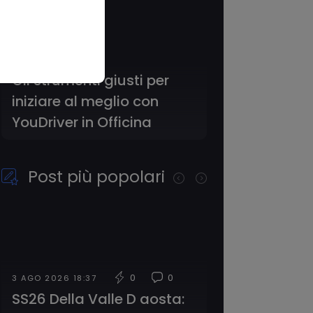
Proteggi la tua O
li strumenti giusti per
Diritto di Ritenzi
niziare al meglio con
soluzioni smart 
ouDriver in Officina
YouDriver
Post più popolari
0
0
 AGO 2026 18:37
4 AGO 2026 20:41
S26 Della Valle D aosta:
SS372 Telesina: t