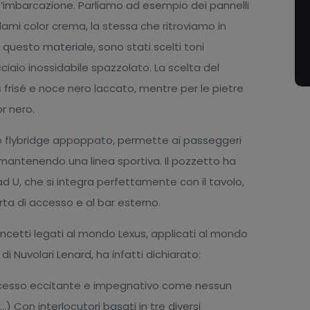
’imbarcazione. Parliamo ad esempio dei pannelli
ami color crema, la stessa che ritroviamo in
e questo materiale, sono stati scelti toni
ciaio inossidabile spazzolato. La scelta del
s frisé e noce nero laccato, mentre per le pietre
r nero.
suo flybridge appoppato, permette ai passeggeri
 mantenendo una linea sportiva. Il pozzetto ha
d U, che si integra perfettamente con il tavolo,
orta di accesso e al bar esterno.
oncetti legati al mondo Lexus, applicati al mondo
di Nuvolari Lenard, ha infatti dichiarato:
processo eccitante e impegnativo come nessun
..) Con interlocutori basati in tre diversi