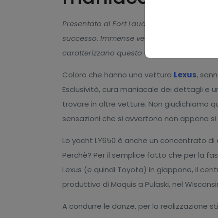
Presentato al Fort Lauderdale Internationa
successo. Immense vetrate, un senso di escl
caratterizzano questo 65 piedi.
Coloro che hanno una vettura
Lexus
, sann
Esclusività, cura maniacale dei dettagli e un
trovare in altre vetture. Non giudichiamo qu
sensazioni che si avvertono non appena si
Lo yacht LY650 è anche un concentrato di d
Perchè? Per il semplice fatto che per la fa
Lexus (e quindi Toyota) in giappone, il cent
produttivo di Maquis a Pulaski, nel Wisconsi
A condurre le danze, per la realizzazione sti