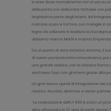
in aree dove normalmente non si usa su un
della porta con elaborate fantasie con pell
larghissima parte degli interni. Ad integrar
marrone scuro e tortora, con maniglie in ac
legno da utilizzare è ricaduta su Eucalyptu
abbiamo marmo Marfil e marmo Emperado
Da un punto di vista estetico esterno, il 
di avere una luminosità notevolissima, pur
una grande seduta, con la classica forma a
anch’esso fuso con gli interni grazie alla p
Un gran lavoro quindi di integrazione dei c
nautico. Nuvolari, direttore e senior partner 
“La realizzazione dell’LY 650 è stato un 
altro affrontato in 27 anni di yacht design (.