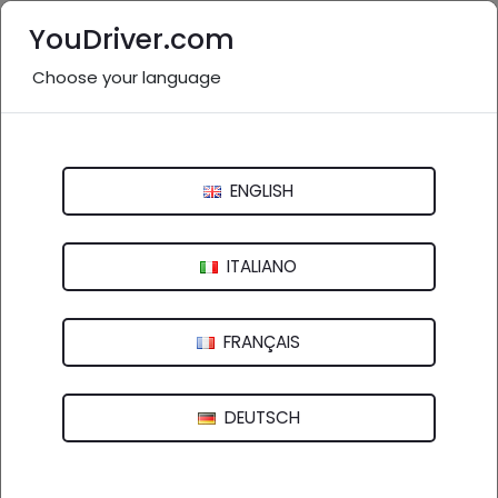
YouDriver.com
Choose your language
#viabilita_A13:
3441 post
Ricerca
ENGLISH
ITALIANO
FRANÇAIS
DEUTSCH
Sulla A13 Bologna-Padova si registrano rallentamenti
significativi a causa di materiali dispersi nei...
4 FEB 2025 15:35 -
YOUDRIVER - VIABILITÀ