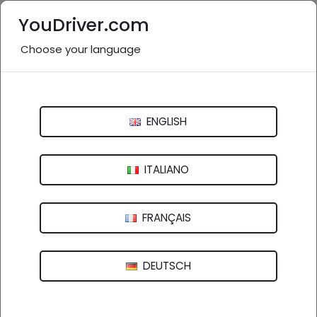
YouDriver.com
Choose your language
#viabilita_A13:
3441 post
Ricerca
ENGLISH
ITALIANO
FRANÇAIS
DEUTSCH
Sulla A13 Bologna-Padova , si segnalano condizioni di
nebbia a banchi che interessano in particolar ...
6 FEB 2025 06:50 -
YOUDRIVER - VIABILITÀ