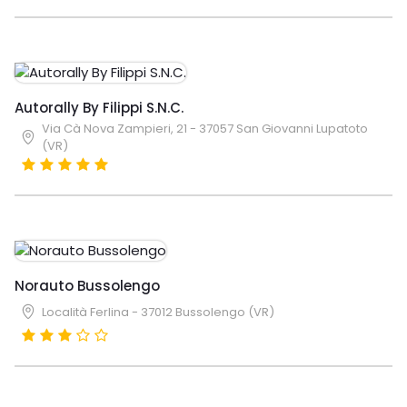
Autorally By Filippi S.N.C.
Via Cà Nova Zampieri, 21 - 37057 San Giovanni Lupatoto
(VR)
Norauto Bussolengo
Località Ferlina - 37012 Bussolengo (VR)