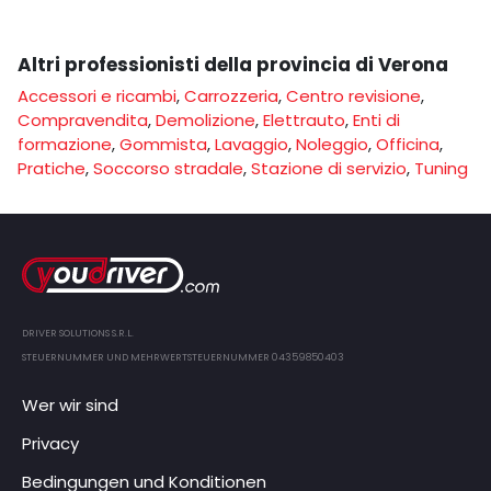
Altri professionisti della provincia di Verona
Accessori e ricambi
,
Carrozzeria
,
Centro revisione
,
Compravendita
,
Demolizione
,
Elettrauto
,
Enti di
formazione
,
Gommista
,
Lavaggio
,
Noleggio
,
Officina
,
Pratiche
,
Soccorso stradale
,
Stazione di servizio
,
Tuning
DRIVER SOLUTIONS S.R.L.
STEUERNUMMER UND MEHRWERTSTEUERNUMMER 04359850403
Wer wir sind
Privacy
Bedingungen und Konditionen