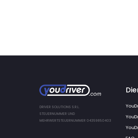
Die
YouDr
DRIVER SOLUTIONS S.R.L.
STEUERNUMMER UND
YouDr
MEHRWERTSTEUERNUMMER 04359850403
YouDr