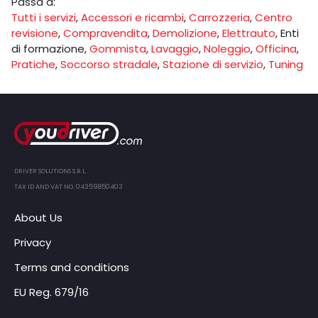
Passa a:
Tutti i servizi
,
Accessori e ricambi
,
Carrozzeria
,
Centro
revisione
,
Compravendita
,
Demolizione
,
Elettrauto
,
Enti
di formazione
,
Gommista
,
Lavaggio
,
Noleggio
,
Officina
,
Pratiche
,
Soccorso stradale
,
Stazione di servizio
,
Tuning
DRIVER SOLUTIONS S.R.L.
TAX ID AND VAT NO. 04359850403
About Us
Privacy
Terms and conditions
EU Reg. 679/16