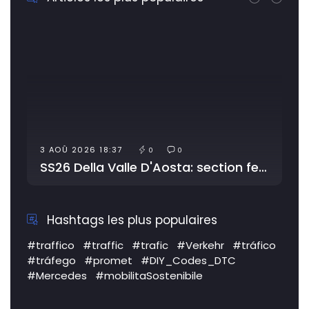
3 AOÛ 2026 18:37
0
0
SS26 Della Valle D'Aosta: section fermée pour travaux
Hashtags les plus populaires
#traffico
#traffic
#trafic
#Verkehr
#tráfico
#tráfego
#promet
#DIY_Codes_DTC
#Mercedes
#mobilitaSostenibile