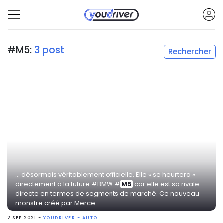
#M5:
3 post
Rechercher
... désormais véritablement officielle. Elle « se heurtera »
directement à la future #BMW #
M5
car elle est sa rivale
directe en termes de segments de marché. Ce nouveau
monstre créé par Merce...
2 SEP 2021 -
YOUDRIVER - AUTO