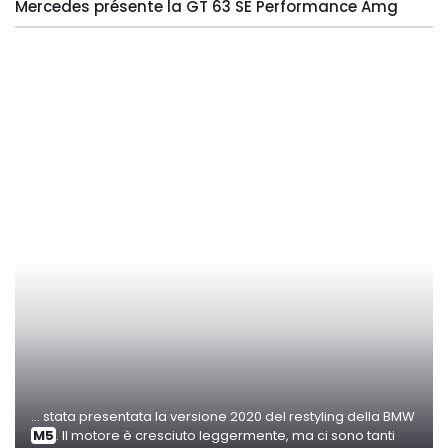
Mercedes présente la GT 63 SE Performance Amg
... stata presentata la versione 2020 del restyling della BMW
M5
. Il motore è cresciuto leggermente, ma ci sono tanti