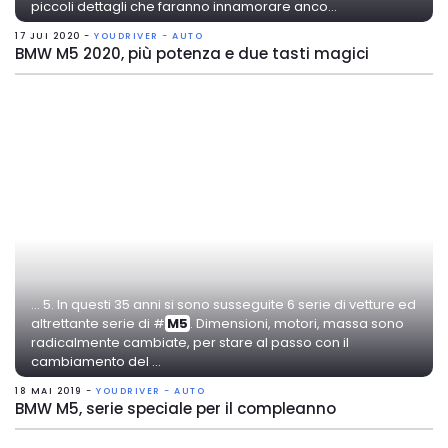
piccoli dettagli che faranno innamorare anco...
17 JUI 2020 -
YOUDRIVER - AUTO
BMW M5 2020, più potenza e due tasti magici
... 5. In questi 35 anni si sono susseguite 6 serie di vetture ed
altrettante serie di #
M5
. Dimensioni, motori, massa sono
radicalmente cambiate, per stare al passo con il
cambiamento del ...
18 MAI 2019 -
YOUDRIVER - AUTO
BMW M5, serie speciale per il compleanno