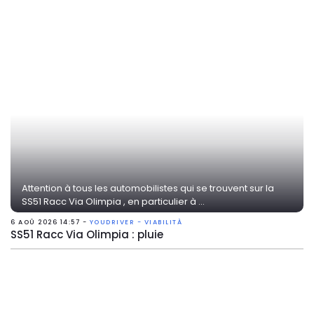
Attention à tous les automobilistes qui se trouvent sur la
SS51 Racc Via Olimpia , en particulier à ...
6 AOÛ 2026 14:57 -
YOUDRIVER - VIABILITÀ
SS51 Racc Via Olimpia : pluie