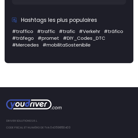
Hashtags les plus populaires
#traffico
#traffic
#trafic
#Verkehr
#tráfico
#tráfego
#promet
#DIY_Codes_DTC
#Mercedes
#mobilitaSostenibile
DRIVER SOLUTIONS S.R.L.
CODE FISCAL ET NUMÉRO DE TVA 04359850403