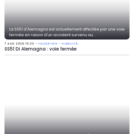
La SS51 d'Alemagna est actuellement affectée par une voie
fermée en raison d'un accident survenu au ...
7 AOÛ 2026 10:23 -
YOUDRIVER - VIABILITÀ
SS51 Di Alemagna : voie fermée