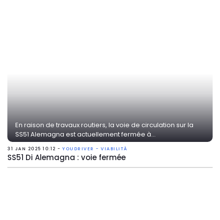
En raison de travaux routiers, la voie de circulation sur la
SS51 Alemagna est actuellement fermée à...
31 JAN 2025 10:12 -
YOUDRIVER - VIABILITÀ
SS51 Di Alemagna : voie fermée