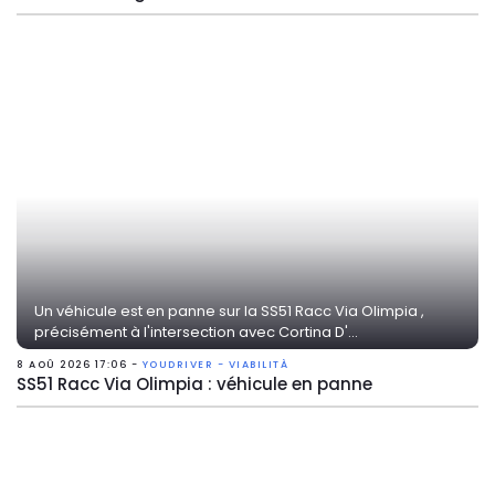
Un véhicule est en panne sur la SS51 Racc Via Olimpia ,
précisément à l'intersection avec Cortina D'...
8 AOÛ 2026 17:06 -
YOUDRIVER - VIABILITÀ
SS51 Racc Via Olimpia : véhicule en panne