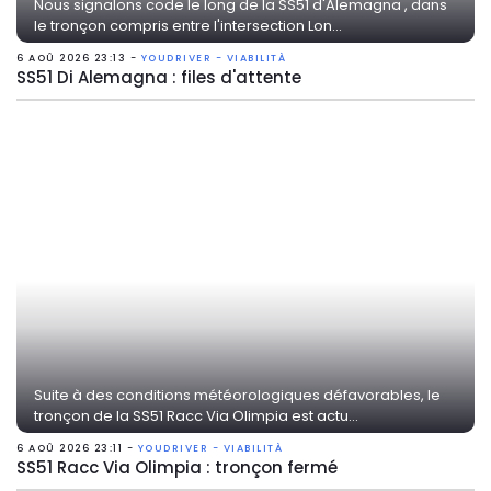
Nous signalons code le long de la SS51 d'Alemagna , dans
le tronçon compris entre l'intersection Lon...
6 AOÛ 2026 23:13 -
YOUDRIVER - VIABILITÀ
SS51 Di Alemagna : files d'attente
Suite à des conditions météorologiques défavorables, le
tronçon de la SS51 Racc Via Olimpia est actu...
6 AOÛ 2026 23:11 -
YOUDRIVER - VIABILITÀ
SS51 Racc Via Olimpia : tronçon fermé