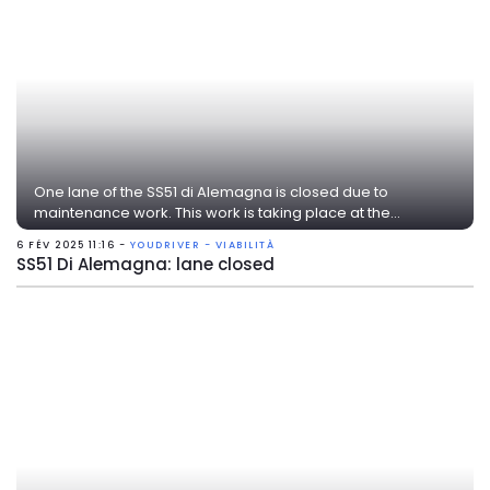
One lane of the SS51 di Alemagna is closed due to
maintenance work. This work is taking place at the...
6 FÉV 2025 11:16 -
YOUDRIVER - VIABILITÀ
SS51 Di Alemagna: lane closed