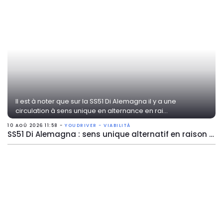
Il est à noter que sur la SS51 Di Alemagna il y a une
circulation à sens unique en alternance en rai...
10 AOÛ 2026 11:58 -
YOUDRIVER - VIABILITÀ
SS51 Di Alemagna : sens unique alternatif en raison de travaux