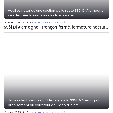
Veuillez noter qu'une section de la route SS51 Di Alemagna
sera fermée la nuit pour des travaux d'en...
15 JAN 2025 14:16 -
YOUDRIVER - VIABILITÀ
SS51 Di Alemagna : tronçon fermé, fermeture nocturne en raison de travaux
Un accident s'est produit le long de la SS51 Di Alemagna ,
précisément au carrefour de Cadola, alors...
13 JAN 2025 18:15 -
YOUDRIVER - VIABILITÀ