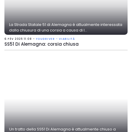
La Strada Statale 51 di Alemagna è attualmente interessata
dalla chiusura di una corsia a causa di l...
6 FÉV 2025 11:08 -
YOUDRIVER - VIABILITÀ
SS51 Di Alemagna: corsia chiusa
Un tratto della SS51 Di Alemagna è attualmente chiuso a