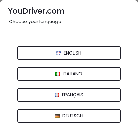
YouDriver.com
Choose your language
Scrivi un post
YouDriver - social
ENGLISH
25 FEB 2022, 07:20 -
G.GRADARA
ITALIANO
0
Commenti
React
14
FRANÇAIS
Come fidelizzare un cliente in officina
Fidelizzare i clienti in officina è uno dei principali
DEUTSCH
obblighi di ogni meccanico. L’argomento è davvero
ampio e cercheremo qui di riassumerlo al meglio.