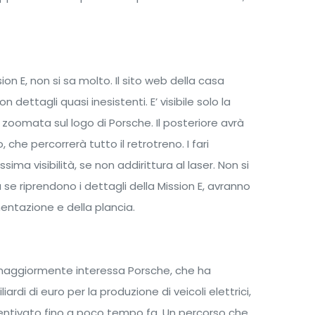
ion E, non si sa molto. Il sito web della casa
dettagli quasi inesistenti. E’ visibile solo la
zoomata sul logo di Porsche. Il posteriore avrà
che percorrerà tutto il retrotreno. I fari
ima visibilità, se non addirittura al laser. Non si
a se riprendono i dettagli della Mission E, avranno
entazione e della plancia.
e maggiormente interessa Porsche, che ha
liardi di euro per la produzione di veicoli elettrici,
entivato fino a poco tempo fa. Un percorso che