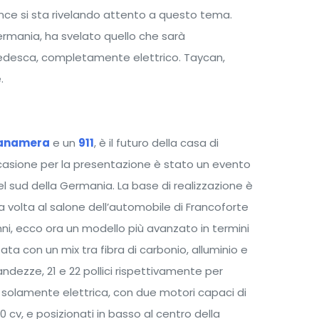
e si sta rivelando attento a questo tema.
ermania, ha svelato quello che sarà
 tedesca, completamente elettrico. Taycan,
.
anamera
e un
911
, è il futuro della casa di
casione per la presentazione è stato un evento
l sud della Germania. La base di realizzazione è
a volta al salone dell’automobile di Francoforte
nni, ecco ora un modello più avanzato in termini
zata con un mix tra fibra di carbonio, alluminio e
ndezze, 21 e 22 pollici rispettivamente per
 è solamente elettrica, con due motori capaci di
cv, e posizionati in basso al centro della