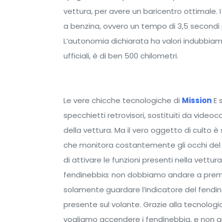
vettura, per avere un baricentro ottimale. I 
a benzina, ovvero un tempo di 3,5 secondi p
L’autonomia dichiarata ha valori indubbiame
ufficiali, è di ben 500 chilometri.
Le vere chicche tecnologiche di
Mission
E 
specchietti retrovisori, sostituiti da video
della vettura. Ma il vero oggetto di culto 
che monitora costantemente gli occhi del p
di attivare le funzioni presenti nella vettur
fendinebbia: non dobbiamo andare a premer
solamente guardare l’indicatore del fendin
presente sul volante. Grazie alla tecnologi
vogliamo accendere i fendinebbia, e non a