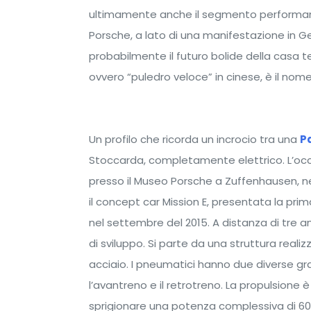
ultimamente anche il segmento performanc
Porsche, a lato di una manifestazione in G
probabilmente il futuro bolide della casa
ovvero “puledro veloce” in cinese, è il nome
Un profilo che ricorda un incrocio tra una
P
Stoccarda, completamente elettrico. L’oc
presso il Museo Porsche a Zuffenhausen, ne
il concept car Mission E, presentata la prim
nel settembre del 2015. A distanza di tre a
di sviluppo. Si parte da una struttura realiz
acciaio. I pneumatici hanno due diverse gra
l’avantreno e il retrotreno. La propulsione
sprigionare una potenza complessiva di 600 