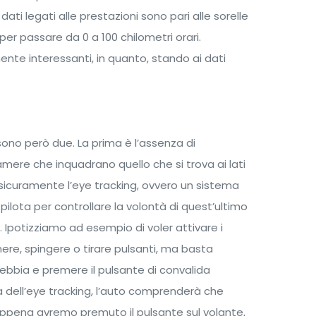
dati legati alle prestazioni sono pari alle sorelle
er passare da 0 a 100 chilometri orari.
nte interessanti, in quanto, stando ai dati
sono però due. La prima è l’assenza di
camere che inquadrano quello che si trova ai lati
è sicuramente l’eye tracking, ovvero un sistema
ilota per controllare la volontà di quest’ultimo
a. Ipotizziamo ad esempio di voler attivare i
e, spingere o tirare pulsanti, ma basta
ebbia e premere il pulsante di convalida
a dell’eye tracking, l’auto comprenderà che
ppena avremo premuto il pulsante sul volante,