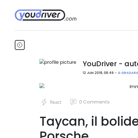
YouDriver - aut
12 JUN 2018, 08:49 -
G.GRADAR
0
Comments
React
Taycan, il bolide
Porsche