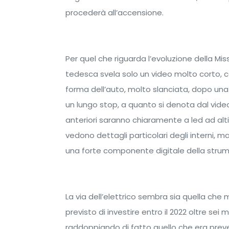
procederà all’accensione.
Per quel che riguarda l’evoluzione della Miss
tedesca svela solo un video molto corto, con 
forma dell’auto, molto slanciata, dopo una 
un lungo stop, a quanto si denota dal video, 
anteriori saranno chiaramente a led ad altiss
vedono dettagli particolari degli interni, m
una forte componente digitale della strum
La via dell’elettrico sembra sia quella ch
previsto di investire entro il 2022 oltre sei mi
raddoppiando di fatto quello che era prev