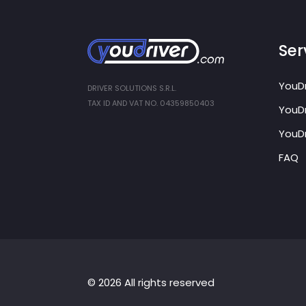
Ser
YouDr
DRIVER SOLUTIONS S.R.L.
TAX ID AND VAT NO. 04359850403
YouDr
YouDr
FAQ
© 2026 All rights reserved