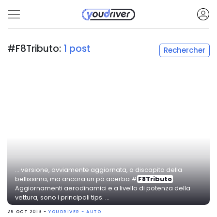
#F8Tributo:
1 post
Rechercher
... versione, ovviamente aggiornata, a discapito della
bellissima, ma ancora un pò acerba #
F8Tributo
.
Aggiornamenti aerodinamici e a livello di potenza della
vettura, sono i principali tips. ...
29 OCT 2019 -
YOUDRIVER - AUTO