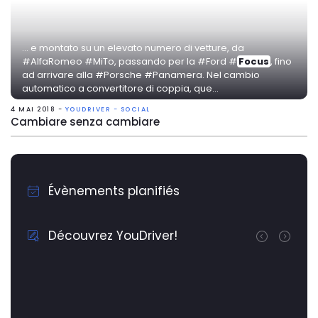
... e montato su un elevato numero di vetture, da
#AlfaRomeo #MiTo, passando per la #Ford #
Focus
, fino
ad arrivare alla #Porsche #Panamera. Nel cambio
automatico a convertitore di coppia, que...
4 MAI 2018 -
YOUDRIVER - SOCIAL
Cambiare senza cambiare
Évènements planifiés
Découvrez YouDriver!