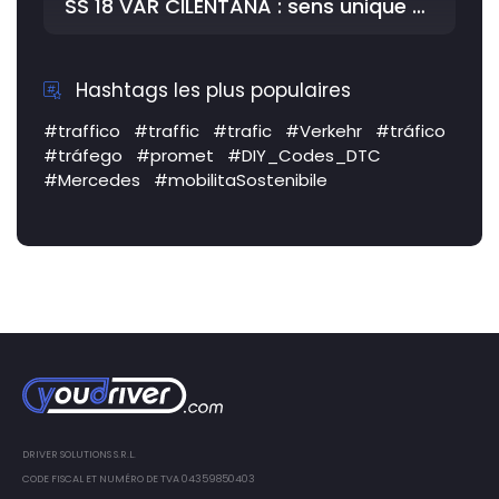
SS 18 VAR CILENTANA : sens unique alternatif, rétrécissement de la route …
Hashtags les plus populaires
#traffico
#traffic
#trafic
#Verkehr
#tráfico
#tráfego
#promet
#DIY_Codes_DTC
#Mercedes
#mobilitaSostenibile
DRIVER SOLUTIONS S.R.L.
CODE FISCAL ET NUMÉRO DE TVA 04359850403