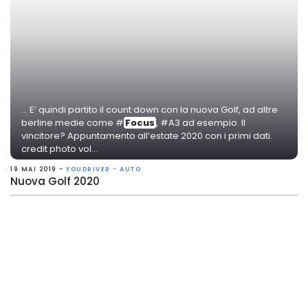
... E’ quindi partito il count down con la nuova Golf, ad altre
berline medie come #
Focus
, #A3 ad esempio. Il
vincitore? Appuntamento all’estate 2020 con i primi dati.
credit photo vol...
19 MAI 2019 -
YOUDRIVER - AUTO
Nuova Golf 2020