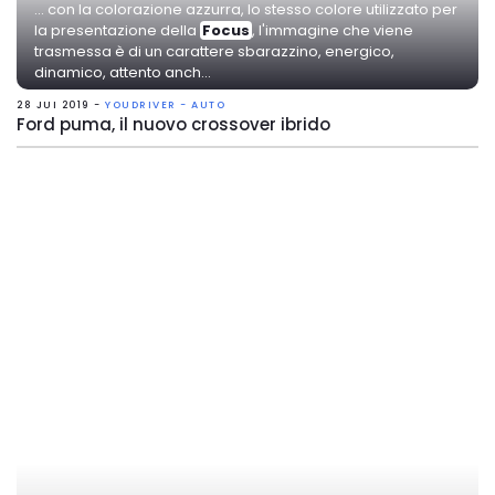
... con la colorazione azzurra, lo stesso colore utilizzato per
la presentazione della
Focus
, l'immagine che viene
trasmessa è di un carattere sbarazzino, energico,
dinamico, attento anch...
28 JUI 2019 -
YOUDRIVER - AUTO
Ford puma, il nuovo crossover ibrido