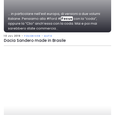
... in particolare nell’est europa, di versioni a due volumi
italiane. Pensiamo alla #Ford #
Focus
con la “coda”,
oppure la “Clio” anch’essa con la coda. Mai e poi mai
sarebbero state commercia...
10 JUL 2019 -
YOUDRIVER - AUTO
Dacia Sandero made in Brasile