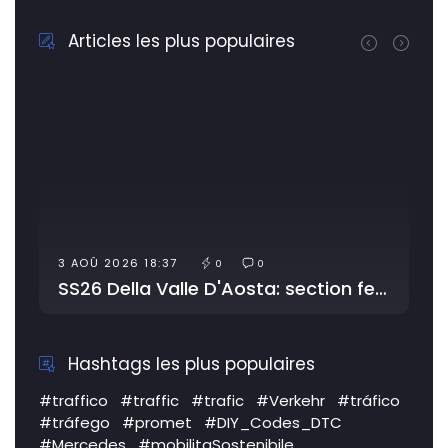
Articles les plus populaires
3 AOÛ 2026 18:37
0
0
SS26 Della Valle D'Aosta: section fermée pour travaux
Hashtags les plus populaires
#traffico
#traffic
#trafic
#Verkehr
#tráfico
#tráfego
#promet
#DIY_Codes_DTC
#Mercedes
#mobilitaSostenibile