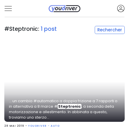
#Steptronic:
1 post
Rechercher
... un cambio #automatico a doppia frizione a 7 rapporti o
in alternativa a 8 marce #
Steptronic
, a seconda della
motorizzazione e allestimento. In abbinata a questo,
troviamo uno sterzo...
28 MAI 2019 -
YOUDRIVER - AUTO