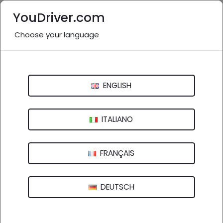
YouDriver.com
Choose your language
#viabilita_SS107:
860 post
Ricerca
ENGLISH
ITALIANO
FRANÇAIS
DEUTSCH
Si segnala un rallentamento del traffico sulla SS107 Silana
Crotonese a causa di un incidente che si...
2 FEB 2025 21:12 -
YOUDRIVER - VIABILITÀ