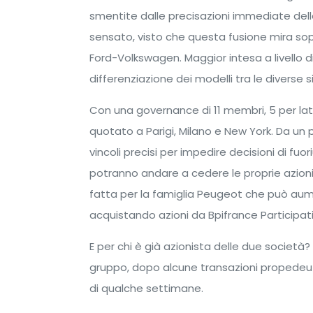
smentite dalle precisazioni immediate dell
sensato, visto che questa fusione mira so
Ford-Volkswagen. Maggior intesa a livello di
differenziazione dei modelli tra le diverse 
Con una governance di 11 membri, 5 per la
quotato a Parigi, Milano e New York. Da un pu
vincoli precisi per impedire decisioni di fuo
potranno andare a cedere le proprie azioni
fatta per la famiglia Peugeot che può aume
acquistando azioni da Bpifrance Participa
E per chi è già azionista delle due societ
gruppo, dopo alcune transazioni propedeut
di qualche settimane.