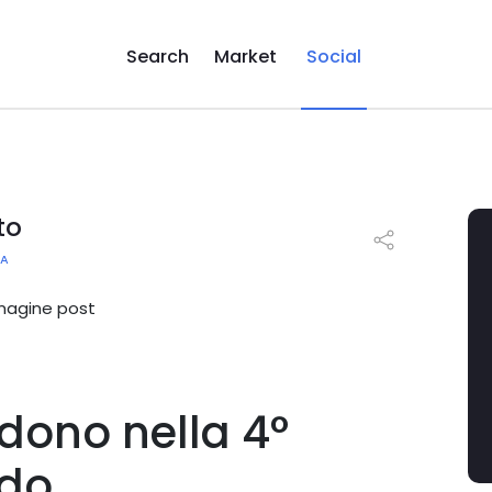
Search
Market
Social
to
RA
ndono nella 4°
ndo