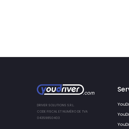
Ser
YouDr
DRIVER SOLUTIONS S.R.L.
CODE FISCAL ET NUMÉRO DE TVA
YouDr
04359850403
YouDr