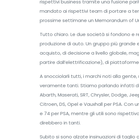
rispettivi business tramite una fusione par
mandato ai rispettivi team di portare a ter
prossime settimane un Memorandum of Un
Tutto chiaro. Le due società si fondono e r
produzione di auto. Un gruppo più grande e
acquisto, di decisione a livello globale, ma
partire dall’elettrificazione), di piattaform
A snocciolarli tutti, i marchi noti alla gen
veramente tanti. Stiamo parlando infatti di 
Abarth, Maserati, SRT, Chrysler, Dodge, Jee
Citroen, DS, Opel e Vauxhall per PSA. Con un 
e 74 per PSA, mentre gli utili sono rispett
direbbero in tanti.
Subito si sono alzate insinuazioni di taglio 