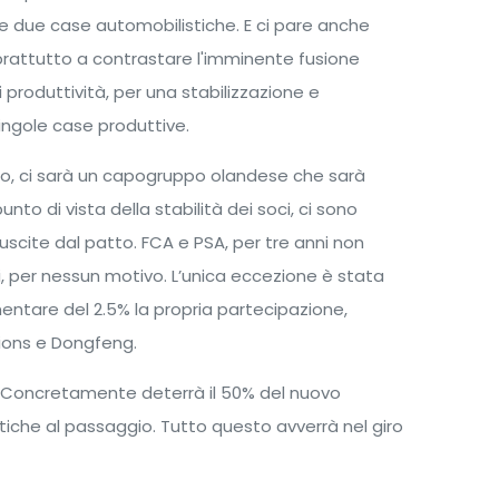
e due case automobilistiche. E ci pare anche
prattutto a contrastare l'imminente fusione
 produttività, per una stabilizzazione e
singole case produttive.
to, ci sarà un capogruppo olandese che sarà
nto di vista della stabilità dei soci, ci sono
riuscite dal patto. FCA e PSA, per tre anni non
, per nessun motivo. L’unica eccezione è stata
ntare del 2.5% la propria partecipazione,
tions e Dongfeng.
à? Concretamente deterrà il 50% del nuovo
iche al passaggio. Tutto questo avverrà nel giro