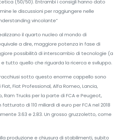
itetica (50/50). Entrambi i consigli hanno dato
mine le discussioni per raggiungere nelle
derstanding vincolante”
ealizzano il quarto nucleo al mondo di
quivale a dire, maggiore potenza in fase di
ggiore possibilità di interscambio di tecnologie (a
e e tutto quello che riguarda la ricerca e sviluppo.
te, racchiusi sotto questo enorme cappello sono
Fiat, Fiat Professional, Alfa Romeo, Lancia,
p, Ram Trucks per la parte di FCA e Peugeot,
fatturato di 110 miliardi di euro per FCA nel 2018
ivamente 3.63 e 2.83. Un grosso gruzzoletto, come
alla produzione e chiusura di stabilimenti, subito