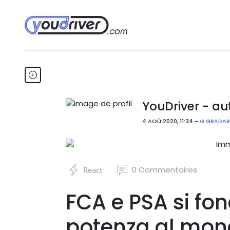
YouDriver - au
4 AOÛ 2020, 11:34 -
G.GRADA
0
Commentaires
React
FCA e PSA si fo
potenza al mo