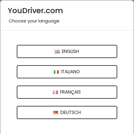
YouDriver.com
Choose your language
#DS3:
5 post
Ricerca
ENGLISH
ITALIANO
FRANÇAIS
... Con i primi giorni del 2023 arriva una versione
completamente rinnovata della #
DS3
. Presentata sia in
DEUTSCH
motorizzazione termica, ma anche motorizzazione
completamente elettrica, perm...
13 GEN 2023 -
YOUDRIVER - AUTO