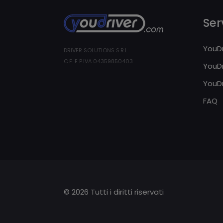
Serv
YouDr
DRIVER SOLUTIONS S.R.L.
C.F. E P.IVA 04359850403
YouDr
YouDr
FAQ
© 2026 Tutti i diritti riservati