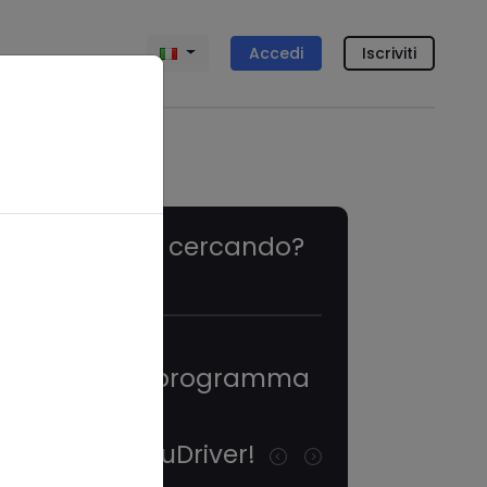
Accedi
Iscriviti
Cosa stai cercando?
Eventi in programma
Scopri YouDriver!