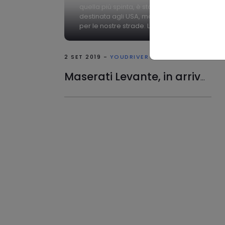
quella più spinta, è stata prima
destinata agli USA, ma ora è pronta
per le nostre strade. L...
2 SET 2019 -
YOUDRIVER - AUTO
Maserati Levante, in arrivo la più potente di sempre