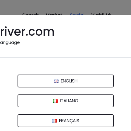
Search
Market
Social
Viabilità
river.com
language
ENGLISH
ITALIANO
FRANÇAIS