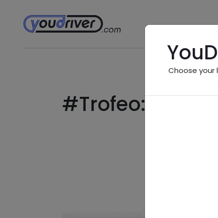
YouD
Choose your 
#Trofeo:
1 post
... di lunghezza. Presentata al
Salone dell’automobile di New York
nel 2018 la versione #
Trofeo
,