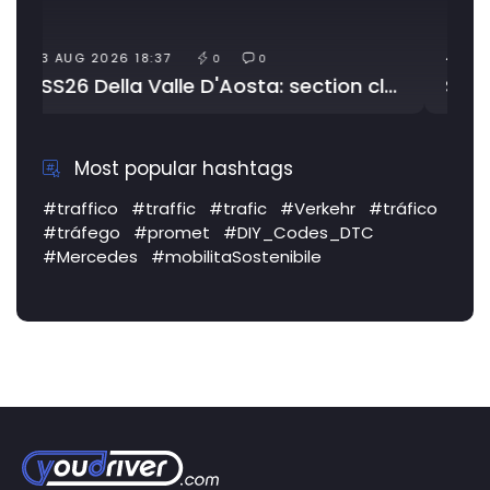
4 AUG 2026 20:41
0
0
SS26 Della Valle D'Aosta: section closed due to works
SS372 Telesina: slow traffic
Most popular hashtags
#traffico
#traffic
#trafic
#Verkehr
#tráfico
#tráfego
#promet
#DIY_Codes_DTC
#Mercedes
#mobilitaSostenibile