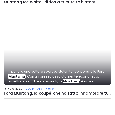
Mustang Ice White Edition a tribute to history
... pensi a una vettura sportiva statunitense, pensi alla Ford
Mustang
. Con un prezzo assolutamente economico,
rispetto a brand più blasonati, la
Mustang
è riuscit...
18 AUG 2020 -
YOUDRIVER - AUTO
Ford Mustang, la coupé che ha fatto innamorare tutti gli americani