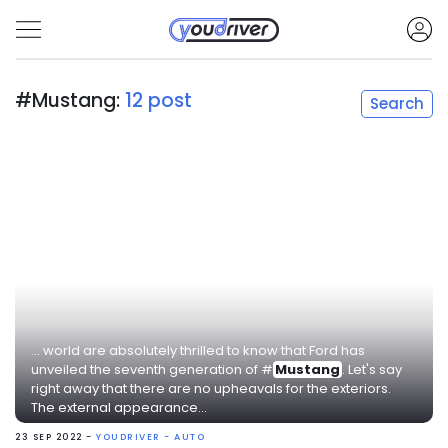
#Mustang:
12 post
Search
... world are absolutely thrilled to know that Ford has
unveiled the seventh generation of #
Mustang
. Let's say
right away that there are no upheavals for the exteriors.
The external appearance...
23 SEP 2022 -
YOUDRIVER - AUTO