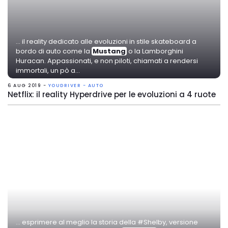
... il reality dedicato alle evoluzioni in stile skateboard a
bordo di auto come la
Mustang
o la Lamborghini
Huracan. Appassionati, e non piloti, chiamati a rendersi
immortali, un pò a...
6 AUG 2019 -
YOUDRIVER - AUTO
Netflix: il reality Hyperdrive per le evoluzioni a 4 ruote
... esprimere al meglio la storia della #Shelby, versione