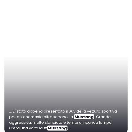
... E’ stata appena presentato il Suv della vettura sportiva
per antonomasia oltreoceano, la
Mustang
. Grande,
aggressiva, molto slanciata e tempi di ricarica lampo.
C’era una volta la #
Mustang
,...