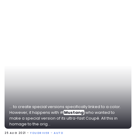
... to create special versions specifically linked to a color.
However, it happens with #
Mustang
who wanted to
make a special version of its ultra-fast Coupé. All this in
homage to the orig...
25 AUG 2021 -
YOUDRIVER - AUTO