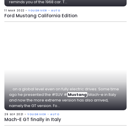
reminds you of the 1968 car. T...
11 MAR 2022 -
YOUDRIVER - AUTO
Ford Mustang California Edition
... on a global level even on fully electric drives. Some time
ago he presented the #SUV #
Mustang
Mach-e in Italy
and now the more extreme version has also arrived,
namely the GT version. Fo...
29 SEP 2021 -
YOUDRIVER - AUTO
Mach-E GT finally in Italy