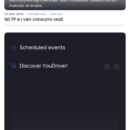
harmonized Light vehicles Test Procedure. Questo nuovo
metodo di analisi...
10 APR 2019 -
YOUDRIVER - SOCIAL
WLTP e i veri consumi reali
Scheduled events
Discover YouDriver!