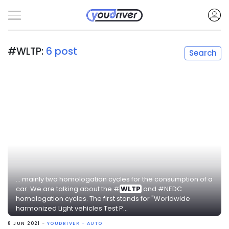
#WLTP:
6 post
Search
... mainly two homologation cycles for the consumption of a
car. We are talking about the #
WLTP
and #NEDC
homologation cycles. The first stands for "Worldwide
harmonized Light vehicles Test P...
8 JUN 2021 -
YOUDRIVER - AUTO