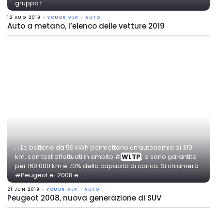
gruppo t...
12 AUG 2019 -
YOUDRIVER - AUTO
Auto a metano, l’elenco delle vetture 2019
... Le batterie da 50 kWh permettono un’autonomia di 310
km, con test effettuati in ambito #
WLTP
, e sono garantite
per 160.000 km e 70% della capacità di carica. Si chiamerà
#Peugeot e-2008 e ...
21 JUN 2019 -
YOUDRIVER - AUTO
Peugeot 2008, nuova generazione di SUV