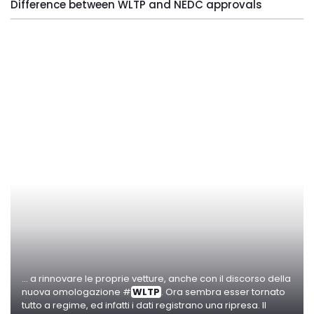
Difference between WLTP and NEDC approvals
... a rinnovare le proprie vetture, anche con il discorso della
nuova omologazione #
WLTP
. Ora sembra esser tornato
tutto a regime, ed infatti i dati registrano una ripresa. Il