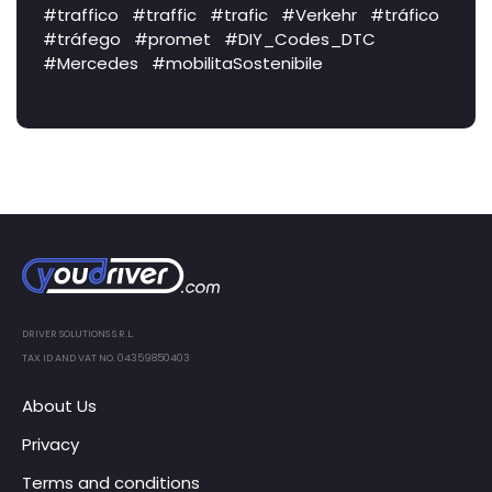
#traffico
#traffic
#trafic
#Verkehr
#tráfico
#tráfego
#promet
#DIY_Codes_DTC
#Mercedes
#mobilitaSostenibile
DRIVER SOLUTIONS S.R.L.
TAX ID AND VAT NO. 04359850403
About Us
Privacy
Terms and conditions