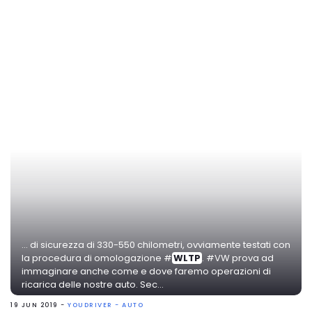
... di sicurezza di 330-550 chilometri, ovviamente testati con
la procedura di omologazione #
WLTP
. #VW prova ad
immaginare anche come e dove faremo operazioni di
ricarica delle nostre auto. Sec...
19 JUN 2019 -
YOUDRIVER - AUTO