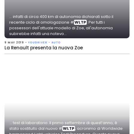
... infatti di circa 400 km di autonomia dichiarati sotto il
recente ciclo di omologazione #
WLTP
. Per tutti i
possessori dell'attuale modello di Zoe, all'autonomia
subirebbe infatti una notevo...
9 MAY 2019 -
YOUDRIVER - AUTO
La Renault presenta la nuova Zoe
... test di laboratorio. Il primo settembre di quest’anno, è
stato sostituito dal nuovo #
WLTP
, acronimo di Worldwide