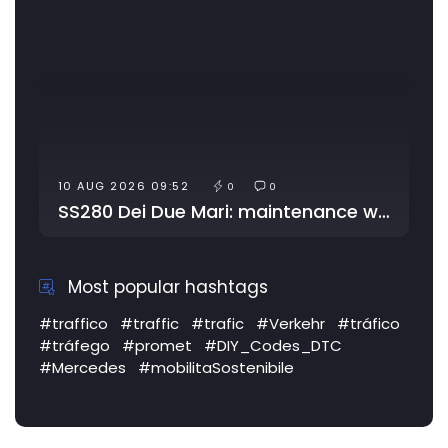
 09:52
10 AUG 2026 11:48
0
0
SS280 Dei Due Mari: maintenance works
SS1 Via Aurelia: cl
Most popular hashtags
#traffico
#traffic
#trafic
#Verkehr
#tráfico
#tráfego
#promet
#DIY_Codes_DTC
#Mercedes
#mobilitaSostenibile