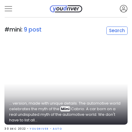
#mini:
9 post
Search
... version, made with unique details. The automotive world
celebrates the myth of the
Mini
Cabrio. A car born on a
real undisputed myth of the automotive world. We don't
have to list all...
30 DEC 2022 -
YOUDRIVER - AUTO