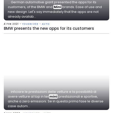
... German automotive giant presented the apps for its
customers, of the BMW and
Mini
brands. Ease of use and
new design. Let's say immediately that the apps are not
already availab...
4 FEB 2021 -
YOUDRIVER - AUTO
BMW presents the new apps for its customers
... inficiare le prestazioni delle vetture e la possibilità di
avere vetture al top in ter
mini
prestazionali e sportive,
anche a zero emissioni. Se in questa prima fase le diverse
case autom...