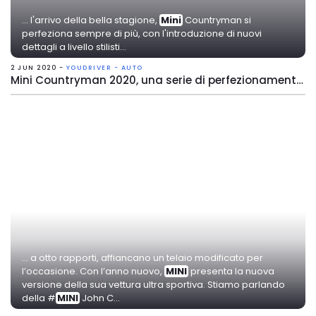
... l'arrivo della bella stagione,
Mini
Countryman si
perfeziona sempre di più, con l'introduzione di nuovi
dettagli a livello stilisti...
2 JUN 2020 -
YOUDRIVER - AUTO
Mini Countryman 2020, una serie di perfezionamenti estetici e di potenza
... a otto rapporti, affiancano un telaio modificato per
l’occasione. Con l’anno nuovo,
MINI
presenta la nuova
versione della sua vettura ultra sportiva. Stiamo parlando
della #
MINI
John C...