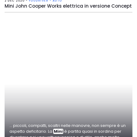
2 DEC 2020 -
YOUDRIVER - AUTO
Mini John Cooper Works elettrica in versione Concept
... piccoli, compatti, scaltri nelle manovre, non sempre è un
aspetto deficitario. La
Mini
è partita quasi in sordina per