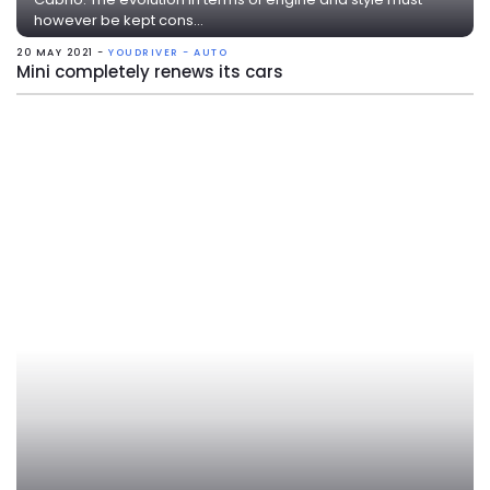
however be kept cons...
20 MAY 2021 -
YOUDRIVER - AUTO
Mini completely renews its cars