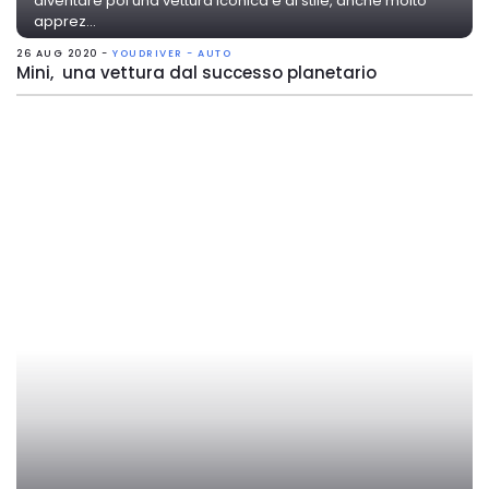
diventare poi una vettura iconica e di stile, anche molto
apprez...
26 AUG 2020 -
YOUDRIVER - AUTO
Mini, una vettura dal successo planetario