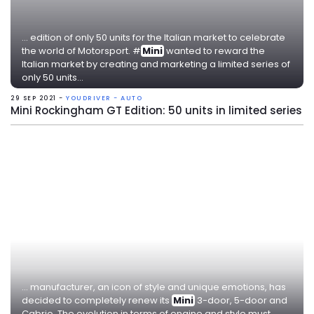
... edition of only 50 units for the Italian market to celebrate
the world of Motorsport. #
Mini
wanted to reward the
Italian market by creating and marketing a limited series of
only 50 units...
29 SEP 2021 -
YOUDRIVER - AUTO
Mini Rockingham GT Edition: 50 units in limited series
... manufacturer, an icon of style and unique emotions, has
decided to completely renew its
Mini
3-door, 5-door and
Cabrio. The evolution in terms of engine and style must