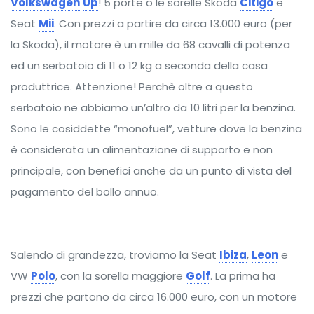
Volkswagen
Up
! 5 porte o le sorelle Skoda
Citigo
e
Seat
Mii
. Con prezzi a partire da circa 13.000 euro (per
la Skoda), il motore è un mille da 68 cavalli di potenza
ed un serbatoio di 11 o 12 kg a seconda della casa
produttrice. Attenzione! Perchè oltre a questo
serbatoio ne abbiamo un’altro da 10 litri per la benzina.
Sono le cosiddette “monofuel”, vetture dove la benzina
è considerata un alimentazione di supporto e non
principale, con benefici anche da un punto di vista del
pagamento del bollo annuo.
Salendo di grandezza, troviamo la Seat
Ibiza
,
Leon
e
VW
Polo
, con la sorella maggiore
Golf
. La prima ha
prezzi che partono da circa 16.000 euro, con un motore