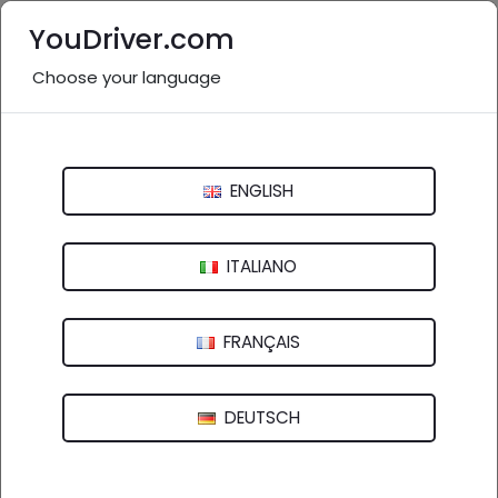
YouDriver.com
Choose your language
#jeep:
24 post
Ricerca
ENGLISH
ITALIANO
FRANÇAIS
... finalmente la nuova
Jeep
Wrangler con prestazioni mai
DEUTSCH
viste prima. Con il mese di settembre iniziano le
presentazioni de...
15 SET 2023 -
YOUDRIVER - AUTO